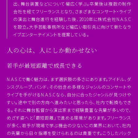
出、舞台装置などについて幅広く学ぶ。卒業後は複数の制作
会社を経てフリーランスとなり、さまざまなコンサート・ライブ
の演出と舞台進行を経験した後、2010年に株式会社N.A.S.C
を設立。大手芸能事務所など幅広い取引先に向けて新たなラ
イブエンターテイメントを提案している。
人の心は、人にしか動かせない
若手が最短距離で成長できる
N.A.S.Cで働く魅力は、まず選択肢の多さにあります。アイドル、ダ
ンスグループ、バンド、その他含め多様なジャンルのコンサートや
ライブを手がけるN.A.S.Cなら、自分に合ったジャンルが見つけや
すい。途中で別の方向へ進みたいと思ったら、社内で転換もでき
る。それに舞台監督から演出家まで経験豊富な先輩が多いので、
めざす姿へと「最短距離」で進める環境があります。フリーランス
が多く、若手が現場で学ぶ機会の少ないこの業界において、社内
の先輩から日々指導を受けられるのは貴重です。こうしたバック