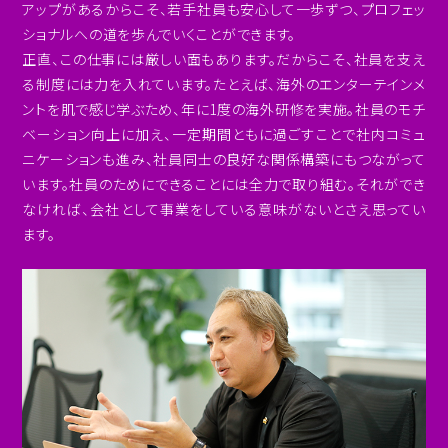
アップがあるからこそ、若手社員も安心して一歩ずつ、プロフェッ
ショナルへの道を歩んでいくことができます。
正直、この仕事には厳しい面もあります。だからこそ、社員を支え
る制度には力を入れています。たとえば、海外のエンターテインメ
ントを肌で感じ学ぶため、年に1度の海外研修を実施。社員のモチ
ベーション向上に加え、一定期間ともに過ごすことで社内コミュ
ニケーションも進み、社員同士の良好な関係構築にもつながって
います。社員のためにできることには全力で取り組む。それができ
なければ、会社として事業をしている意味がないとさえ思ってい
ます。