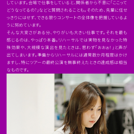
しています。会場で仕事をしていると、関係者から不意に「ここって
どうなってるの?」などと質問されることも。そのため、先輩に任せ
っきりにはせず、できる限りコンサートの全体像を把握しているよ
うに努めています。
そんな大変さがある分、やりがいも大きい仕事です。それを最も
感じるのは、やっぱり本番。リハーサルでは実物を見なかった特
殊効果や、大規模な演出を見たときは、思わず「おおぉ！」と声が
出てしまいます。準備からリハーサルには通常数か月程度はかけ
ますし、特にツアーの最終公演を無事終えたときの達成感は相当
なものです。