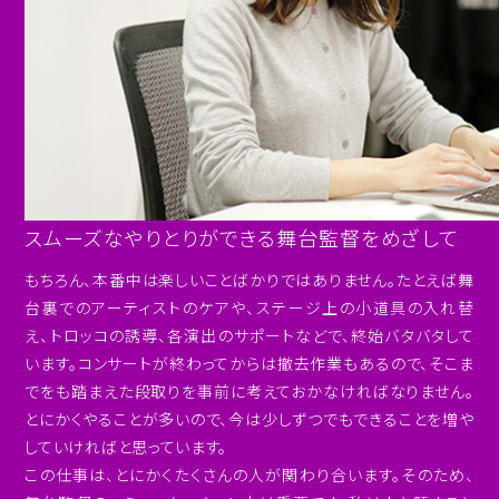
スムーズなやりとりができる舞台監督をめざして
もちろん、本番中は楽しいことばかりではありません。たとえば舞
台裏でのアーティストのケアや、ステージ上の小道具の入れ替
え、トロッコの誘導、各演出のサポートなどで、終始バタバタして
います。コンサートが終わってからは撤去作業もあるので、そこま
でをも踏まえた段取りを事前に考えておかなければなりません。
とにかくやることが多いので、今は少しずつでもできることを増や
していければと思っています。
この仕事は、とにかくたくさんの人が関わり合います。そのため、