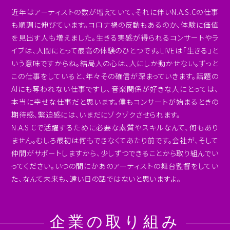
近年はアーティストの数が増えていて、それに伴いN.A.S.Cの仕事
も順調に伸びています。コロナ禍の反動もあるのか、体験に価値
を見出す人も増えました。生きる実感が得られるコンサートやラ
イブは、人間にとって最高の体験のひとつです。LIVEは「生きる」と
いう意味ですからね。結局人の心は、人にしか動かせない。ずっと
この仕事をしていると、年々その確信が深まっていきます。話題の
AIにも奪われない仕事ですし、音楽関係が好きな人にとっては、
本当に幸せな仕事だと思います。僕もコンサートが始まるときの
期待感、緊迫感には、いまだにゾクゾクさせられます。
N.A.S.Cで活躍するために必要な素質やスキルなんて、何もあり
ません。むしろ最初は何もできなくてあたり前です。会社が、そして
仲間がサポートしますから、少しずつできることから取り組んでい
ってください。いつの間にかあのアーティストの舞台監督をしてい
た、なんて未来も、遠い日の話ではないと思いますよ。
企業の取り組み