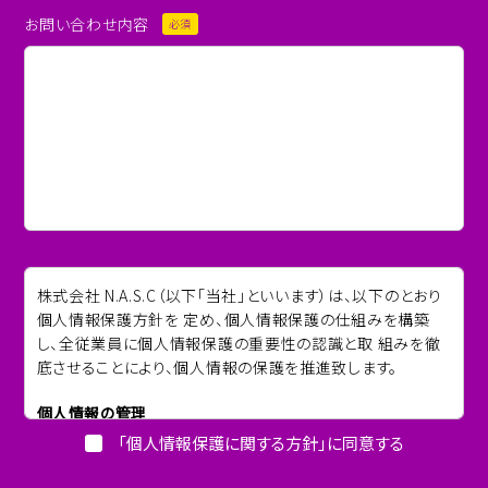
お問い合わせ内容
必須
株式会社 N.A.S.C（以下「当社」といいます）は、以下のとおり
個人情報保護方針を 定め、個人情報保護の仕組みを構築
し、全従業員に個人情報保護の重要性の認識と取 組みを徹
底させることにより、個人情報の保護を推進致します。
個人情報の管理
当社は、お客さまの個人情報を正確かつ最新の状態に保ち、
「個人情報保護に関する方針」に同意する
個人情報への不正 アクセス・紛失・破損・改ざん・漏洩などを
防止するため、セキュリティシス テムの維持・管理体制の整