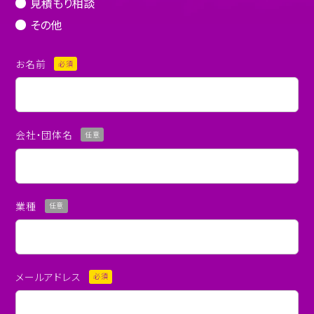
見積もり相談
その他
お名前
必須
会社・団体名
任意
業種
任意
メールアドレス
必須